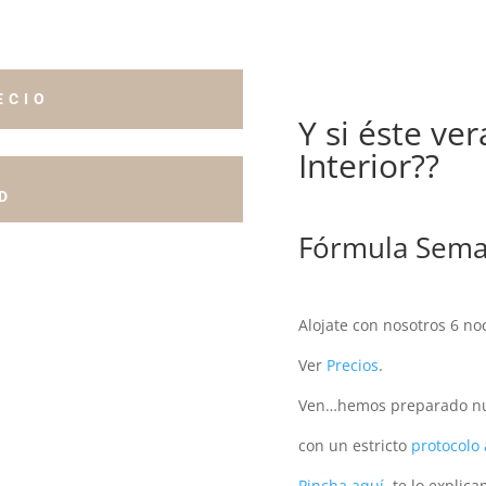
ECIO
Y si éste v
Interior??
D
Fórmula Sema
Alojate con nosotros 6 n
Ver
Precios
.
Ven…hemos preparado nue
con un estricto
protocolo 
Pincha aquí
, te lo explic